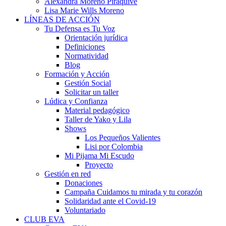
Alexandra Moreno Piraquive
Lisa Marie Wills Moreno
LÍNEAS DE ACCIÓN
Tu Defensa es Tu Voz
Orientación jurídica
Definiciones
Normatividad
Blog
Formación y Acción
Gestión Social
Solicitar un taller
Lúdica y Confianza
Material pedagógico
Taller de Yako y Lila
Shows
Los Pequeños Valientes
Lisi por Colombia
Mi Pijama Mi Escudo
Proyecto
Gestión en red
Donaciones
Campaña Cuidamos tu mirada y tu corazón
Solidaridad ante el Covid-19
Voluntariado
CLUB EVA