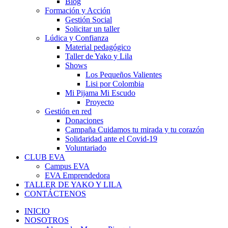
Blog
Formación y Acción
Gestión Social
Solicitar un taller
Lúdica y Confianza
Material pedagógico
Taller de Yako y Lila
Shows
Los Pequeños Valientes
Lisi por Colombia
Mi Pijama Mi Escudo
Proyecto
Gestión en red
Donaciones
Campaña Cuidamos tu mirada y tu corazón
Solidaridad ante el Covid-19
Voluntariado
CLUB EVA
Campus EVA
EVA Emprendedora
TALLER DE YAKO Y LILA
CONTÁCTENOS
INICIO
NOSOTROS