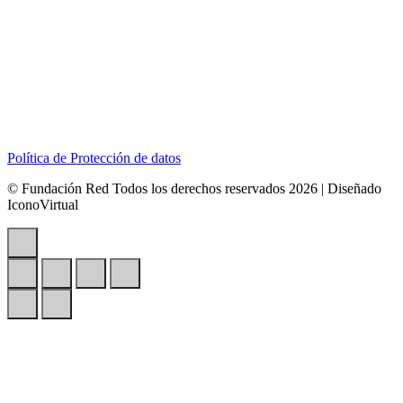
Dirección:
Calle 127B # 50A-01 Tierra Linda.
Celular:
+57 318 6266792
Correo:
contactenos@redcontraelabusosexual.org
Política de Protección de datos
© Fundación Red Todos los derechos reservados 2026 | Diseñado
IconoVirtual