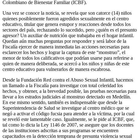
Colombiano de Bienestar Familiar (ICBF).
Una vez se conoce la noticia, se revela que son catorce (14) niños
quienes posiblemente fueron agredidos sexualmente en el centro
educativo, titular que genera estupor y reacciones desde todos los
sectores del país, rechazando lo sucedido, pero ¿quién es el presunto
agresor? Un auxiliar de nutrición que trabajaba en el hogar infantil.
Quedan aún muchas preguntas por responder y será labor de la
Fiscalía ejercer de manera inmediata las acciones necesarias para
esclarecer los hechos y lograr la captura de este “monstruo”, el
menor de todos los calificativos que podrían usarse para referirse a
quien de manera deliberada, se acercó a los niños y niñas de este
centro educativo para vulnerarlos de manera escabrosa.
Desde la Fundación Red contra el Abuso Sexual Infantil, hacemos
un llamado a la Fiscalía para investigar con total celeridad los
hechos, y obtener, a la brevedad posible, las pruebas necesarias para
llevar a los estrados judiciales al monstruo detectado en Medellín.
En ese mismo sentido, también es indispensable que desde la
Superintendencia de Salud se investigue al centro médico que se
negó a activar el código fucsia para atender a la víctima, por la cual
se reveló este lamentable caso. Igualmente, se le pide al ICBF, que,
tal como lo dicta la Ley 1146 de 2007, se asegure que los docentes
de las instituciones adscritas a sus programas se encuentren
capacitados en la detección temprana de presunta violencia sexual