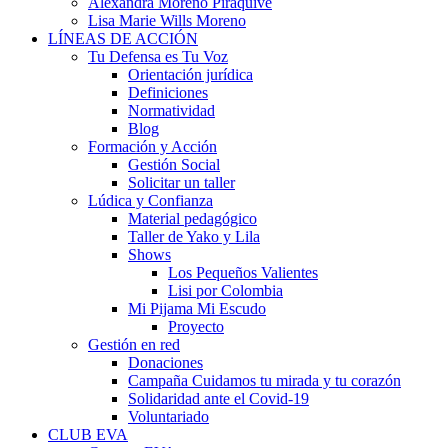
Alexandra Moreno Piraquive
Lisa Marie Wills Moreno
LÍNEAS DE ACCIÓN
Tu Defensa es Tu Voz
Orientación jurídica
Definiciones
Normatividad
Blog
Formación y Acción
Gestión Social
Solicitar un taller
Lúdica y Confianza
Material pedagógico
Taller de Yako y Lila
Shows
Los Pequeños Valientes
Lisi por Colombia
Mi Pijama Mi Escudo
Proyecto
Gestión en red
Donaciones
Campaña Cuidamos tu mirada y tu corazón
Solidaridad ante el Covid-19
Voluntariado
CLUB EVA