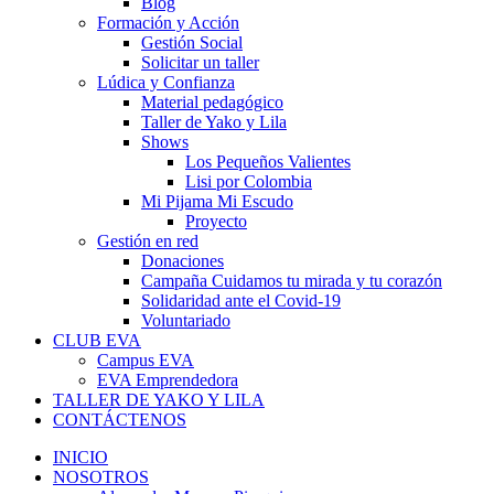
Blog
Formación y Acción
Gestión Social
Solicitar un taller
Lúdica y Confianza
Material pedagógico
Taller de Yako y Lila
Shows
Los Pequeños Valientes
Lisi por Colombia
Mi Pijama Mi Escudo
Proyecto
Gestión en red
Donaciones
Campaña Cuidamos tu mirada y tu corazón
Solidaridad ante el Covid-19
Voluntariado
CLUB EVA
Campus EVA
EVA Emprendedora
TALLER DE YAKO Y LILA
CONTÁCTENOS
INICIO
NOSOTROS