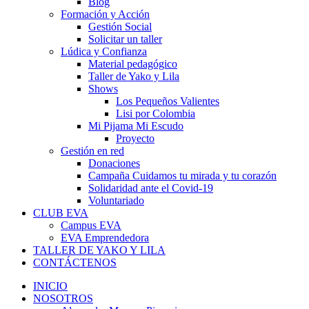
Blog
Formación y Acción
Gestión Social
Solicitar un taller
Lúdica y Confianza
Material pedagógico
Taller de Yako y Lila
Shows
Los Pequeños Valientes
Lisi por Colombia
Mi Pijama Mi Escudo
Proyecto
Gestión en red
Donaciones
Campaña Cuidamos tu mirada y tu corazón
Solidaridad ante el Covid-19
Voluntariado
CLUB EVA
Campus EVA
EVA Emprendedora
TALLER DE YAKO Y LILA
CONTÁCTENOS
INICIO
NOSOTROS