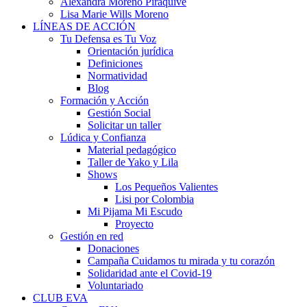
Alexandra Moreno Piraquive
Lisa Marie Wills Moreno
LÍNEAS DE ACCIÓN
Tu Defensa es Tu Voz
Orientación jurídica
Definiciones
Normatividad
Blog
Formación y Acción
Gestión Social
Solicitar un taller
Lúdica y Confianza
Material pedagógico
Taller de Yako y Lila
Shows
Los Pequeños Valientes
Lisi por Colombia
Mi Pijama Mi Escudo
Proyecto
Gestión en red
Donaciones
Campaña Cuidamos tu mirada y tu corazón
Solidaridad ante el Covid-19
Voluntariado
CLUB EVA