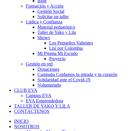
Blog
Formación y Acción
Gestión Social
Solicitar un taller
Lúdica y Confianza
Material pedagógico
Taller de Yako y Lila
Shows
Los Pequeños Valientes
Lisi por Colombia
Mi Pijama Mi Escudo
Proyecto
Gestión en red
Donaciones
Campaña Cuidamos tu mirada y tu corazón
Solidaridad ante el Covid-19
Voluntariado
CLUB EVA
Campus EVA
EVA Emprendedora
TALLER DE YAKO Y LILA
CONTÁCTENOS
INICIO
NOSOTROS