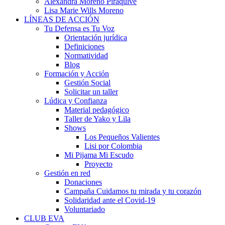
Alexandra Moreno Piraquive
Lisa Marie Wills Moreno
LÍNEAS DE ACCIÓN
Tu Defensa es Tu Voz
Orientación jurídica
Definiciones
Normatividad
Blog
Formación y Acción
Gestión Social
Solicitar un taller
Lúdica y Confianza
Material pedagógico
Taller de Yako y Lila
Shows
Los Pequeños Valientes
Lisi por Colombia
Mi Pijama Mi Escudo
Proyecto
Gestión en red
Donaciones
Campaña Cuidamos tu mirada y tu corazón
Solidaridad ante el Covid-19
Voluntariado
CLUB EVA