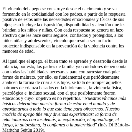
El vínculo del apego se construye desde el nacimiento y se va
formando en la cotidianidad con los padres, a partir de la respuesta
positiva de estos ante las necesidades emocionales y físicas de sus
hijos; esto incluye la disposición, disponibilidad y atención que les
brindan a los niños y niñas. Con cada respuesta se genera un lazo
afectivo que les hace sentir seguros, confiados y protegidos, a los
niños niñas y adolescentes, vínculo que resulta ser un factor
protector indispensable en la prevención de la violencia contra los
menores de edad.
Al igual que el apego, el buen trato se aprende y desarrolla desde la
infancia, por esto, los padres de familia y/o cuidadores deben contar
con todas las habilidades necesarias para contrarrestar cualquier
forma de maltrato, por ello, es fundamental que periódicamente
analicen la forma de criar a sus hijos, se trata de romper aquellos
patrones de crianza basados en la intolerancia, la violencia física,
psicológica e incluso sexual, con el que posiblemente fueron
educados y cuyo objetivo es no repetirlos. “
Nuestros vínculos más
básicos determinan nuestra forma de estar en el mundo y de
aproximarnos a todo lo que este tiene para ofrecernos. Nuestro
modelo de apego tiñe muy diversas experiencias: la forma de
relacionarnos con los demás, la exploración, el aprendizaje, el
juego, la autoestima, la confianza o la paternidad
” (Inés Di Bártolo-
M
aritchu Seitún
2019).