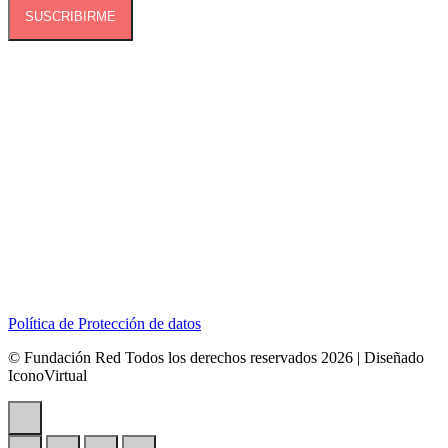
SUSCRIBIRME
Dirección:
Calle 127B # 50A-01 Tierra Linda.
Celular:
+57 318 6266792
Correo:
contactenos@redcontraelabusosexual.org
Política de Protección de datos
© Fundación Red Todos los derechos reservados 2026 | Diseñado
IconoVirtual