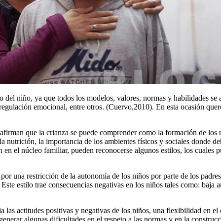
rollo del niño, ya que todos los modelos, valores, normas y habilidades s
, la regulación emocional, entre otros. (Cuervo,2010). En esta ocasión 
rman que la crianza se puede comprender como la formación de los niñ
a nutrición, la importancia de los ambientes físicos y sociales donde de
en el núcleo familiar, pueden reconocerse algunos estilos, los cuales p
za por una restricción de la autonomía de los niños por parte de los padr
 Este estilo trae consecuencias negativas en los niños tales como: baja
cia las actitudes positivas y negativas de los niños, una flexibilidad en 
 generar algunas dificultades en el respeto a las normas y en la constru