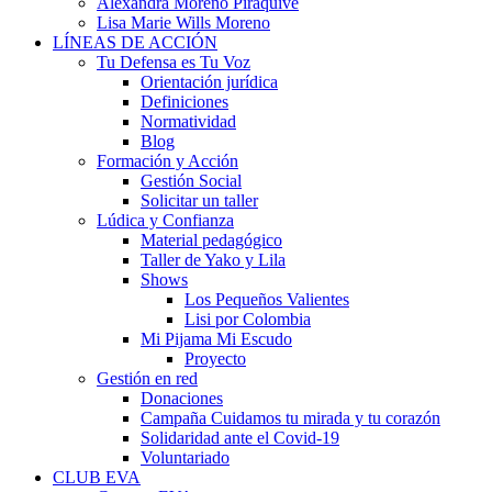
Alexandra Moreno Piraquive
Lisa Marie Wills Moreno
LÍNEAS DE ACCIÓN
Tu Defensa es Tu Voz
Orientación jurídica
Definiciones
Normatividad
Blog
Formación y Acción
Gestión Social
Solicitar un taller
Lúdica y Confianza
Material pedagógico
Taller de Yako y Lila
Shows
Los Pequeños Valientes
Lisi por Colombia
Mi Pijama Mi Escudo
Proyecto
Gestión en red
Donaciones
Campaña Cuidamos tu mirada y tu corazón
Solidaridad ante el Covid-19
Voluntariado
CLUB EVA