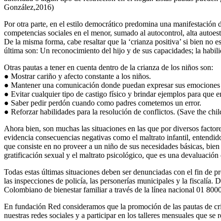
González,2016)
Por otra parte, en el estilo democrático predomina una manifestación 
competencias sociales en el menor, sumado al autocontrol, alta autoes
De la misma forma, cabe resaltar que la ‘crianza positiva’ si bien no e
última son: Un reconocimiento del hijo y de sus capacidades; la habil
Otras pautas a tener en cuenta dentro de la crianza de los niños son:
● Mostrar cariño y afecto constante a los niños.
● Mantener una comunicación donde puedan expresar sus emociones c
● Evitar cualquier tipo de castigo físico y brindar ejemplos para que 
● Saber pedir perdón cuando como padres cometemos un error.
● Reforzar habilidades para la resolución de conflictos. (Save the chi
Ahora bien, son muchas las situaciones en las que por diversos facto
evidencia consecuencias negativas como el maltrato infantil, entendid
que consiste en no proveer a un niño de sus necesidades básicas, bien 
gratificación sexual y el maltrato psicológico, que es una devaluación
Todas estas últimas situaciones deben ser denunciadas con el fin de pr
las inspecciones de policía, las personerías municipales y la fiscalía. 
Colombiano de bienestar familiar a través de la línea nacional 01 8000
En fundación Red consideramos que la promoción de las pautas de crian
nuestras redes sociales y a participar en los talleres mensuales que se r