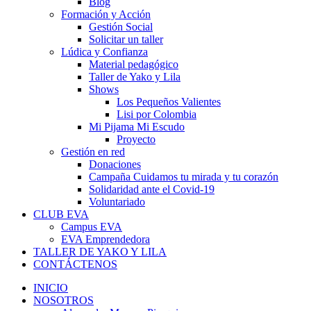
Blog
Formación y Acción
Gestión Social
Solicitar un taller
Lúdica y Confianza
Material pedagógico
Taller de Yako y Lila
Shows
Los Pequeños Valientes
Lisi por Colombia
Mi Pijama Mi Escudo
Proyecto
Gestión en red
Donaciones
Campaña Cuidamos tu mirada y tu corazón
Solidaridad ante el Covid-19
Voluntariado
CLUB EVA
Campus EVA
EVA Emprendedora
TALLER DE YAKO Y LILA
CONTÁCTENOS
INICIO
NOSOTROS