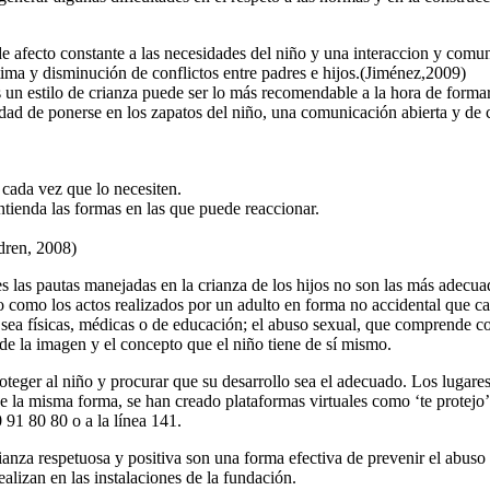
de afecto constante a las necesidades del niño y una interaccion y comu
tima y disminución de conflictos entre padres e hijos.(Jiménez,2009)
s un estilo de crianza puede ser lo más recomendable a la hora de formar
idad de ponerse en los zapatos del niño, una comunicación abierta y de 
ada vez que lo necesiten.
entienda las formas en las que puede reaccionar.
ldren, 2008)
res las pautas manejadas en la crianza de los hijos no son las más adec
o como los actos realizados por un adulto en forma no accidental que ca
sea físicas, médicas o de educación; el abuso sexual, que comprende con
 de la imagen y el concepto que el niño tiene de sí mismo.
oteger al niño y procurar que su desarrollo sea el adecuado. Los lugares
De la misma forma, se han creado plataformas virtuales como ‘te protejo’,
 91 80 80 o a la línea 141.
za respetuosa y positiva son una forma efectiva de prevenir el abuso se
ealizan en las instalaciones de la fundación.