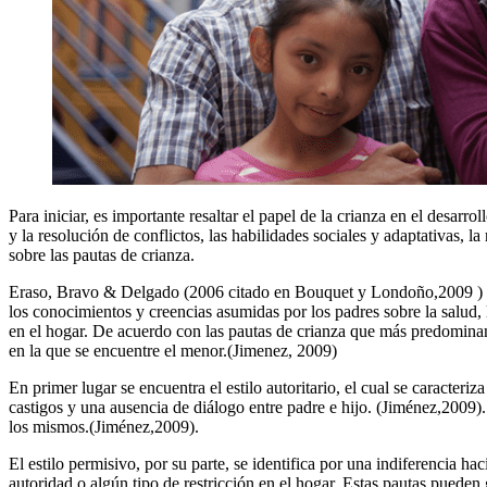
Para iniciar, es importante resaltar el papel de la crianza en el desar
y la resolución de conflictos, las habilidades sociales y adaptativas
sobre las pautas de crianza.
Eraso, Bravo & Delgado (2006 citado en Bouquet y Londoño,2009 ) afi
los conocimientos y creencias asumidas por los padres sobre la salud, l
en el hogar. De acuerdo con las pautas de crianza que más predominan 
en la que se encuentre el menor.(Jimenez, 2009)
En primer lugar se encuentra el estilo autoritario, el cual se caracteri
castigos y una ausencia de diálogo entre padre e hijo. (Jiménez,2009).
los mismos.(Jiménez,2009).
El estilo permisivo, por su parte, se identifica por una indiferencia ha
autoridad o algún tipo de restricción en el hogar. Estas pautas pueden