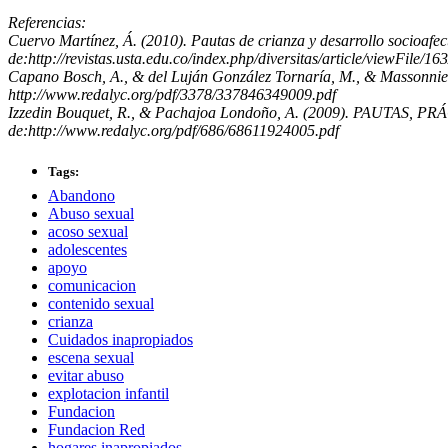
Referencias:
Cuervo Martínez, Á. (2010). Pautas de crianza y desarrollo socioafect
de:http://revistas.usta.edu.co/index.php/diversitas/article/viewFile/16
Capano Bosch, A., & del Luján González Tornaría, M., & Massonnier, N
http://www.redalyc.org/pdf/3378/337846349009.pdf
Izzedin Bouquet, R., & Pachajoa Londoño, A. (2009). PAUTAS, 
de:http://www.redalyc.org/pdf/686/68611924005.pdf
Tags:
Abandono
Abuso sexual
acoso sexual
adolescentes
apoyo
comunicacion
contenido sexual
crianza
Cuidados inapropiados
escena sexual
evitar abuso
explotacion infantil
Fundacion
Fundacion Red
hogares inapropiados