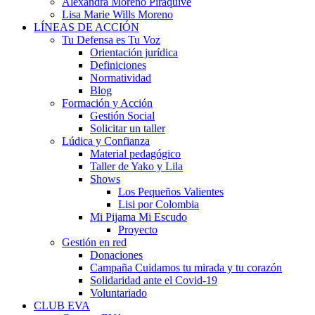
Alexandra Moreno Piraquive
Lisa Marie Wills Moreno
LÍNEAS DE ACCIÓN
Tu Defensa es Tu Voz
Orientación jurídica
Definiciones
Normatividad
Blog
Formación y Acción
Gestión Social
Solicitar un taller
Lúdica y Confianza
Material pedagógico
Taller de Yako y Lila
Shows
Los Pequeños Valientes
Lisi por Colombia
Mi Pijama Mi Escudo
Proyecto
Gestión en red
Donaciones
Campaña Cuidamos tu mirada y tu corazón
Solidaridad ante el Covid-19
Voluntariado
CLUB EVA