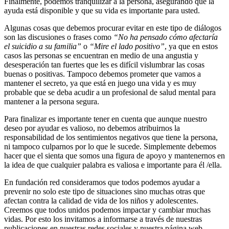
Finalmente, podemos tranquilizar a la persona, asegurando que la
ayuda está disponible y que su vida es importante para usted.
Algunas cosas que debemos procurar evitar en este tipo de diálogos
son las discusiones o frases como
“No ha pensado cómo afectaría
el suicidio a su familia”
o
“Mire el lado positivo”
, ya que en estos
casos las personas se encuentran en medio de una angustia y
desesperación tan fuertes que les es difícil vislumbrar las cosas
buenas o positivas. Tampoco debemos prometer que vamos a
mantener el secreto, ya que está en juego una vida y es muy
probable que se deba acudir a un profesional de salud mental para
mantener a la persona segura.
Para finalizar es importante tener en cuenta que aunque nuestro
deseo por ayudar es valioso, no debemos atribuirnos la
responsabilidad de los sentimientos negativos que tiene la persona,
ni tampoco culparnos por lo que le sucede. Simplemente debemos
hacer que el sienta que somos una figura de apoyo y mantenernos en
la idea de que cualquier palabra es valiosa e importante para él /ella.
En fundación red consideramos que todos podemos ayudar a
prevenir no solo este tipo de situaciones sino muchas otras que
afectan contra la calidad de vida de los niños y adolescentes.
Creemos que todos unidos podemos impactar y cambiar muchas
vidas. Por esto los invitamos a informarse a través de nuestras
publicaciones en nuestras redes sociales y nuestra página web.