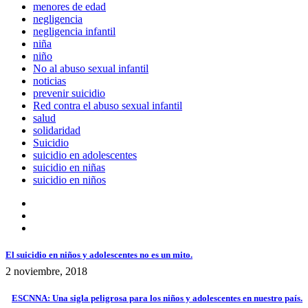
menores de edad
negligencia
negligencia infantil
niña
niño
No al abuso sexual infantil
noticias
prevenir suicidio
Red contra el abuso sexual infantil
salud
solidaridad
Suicidio
suicidio en adolescentes
suicidio en niñas
suicidio en niños
El suicidio en niños y adolescentes no es un mito.
2 noviembre, 2018
ESCNNA: Una sigla peligrosa para los niños y adolescentes en nuestro país.