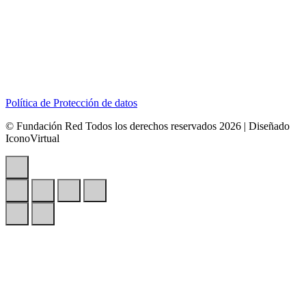
Dirección:
Calle 127B # 50A-01 Tierra Linda.
Celular:
+57 318 6266792
Correo:
contactenos@redcontraelabusosexual.org
Política de Protección de datos
© Fundación Red Todos los derechos reservados 2026 | Diseñado
IconoVirtual