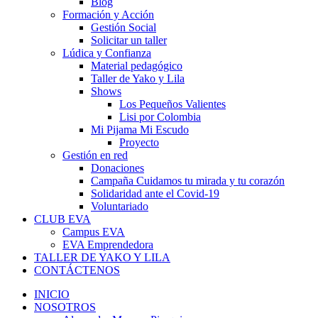
Blog
Formación y Acción
Gestión Social
Solicitar un taller
Lúdica y Confianza
Material pedagógico
Taller de Yako y Lila
Shows
Los Pequeños Valientes
Lisi por Colombia
Mi Pijama Mi Escudo
Proyecto
Gestión en red
Donaciones
Campaña Cuidamos tu mirada y tu corazón
Solidaridad ante el Covid-19
Voluntariado
CLUB EVA
Campus EVA
EVA Emprendedora
TALLER DE YAKO Y LILA
CONTÁCTENOS
INICIO
NOSOTROS