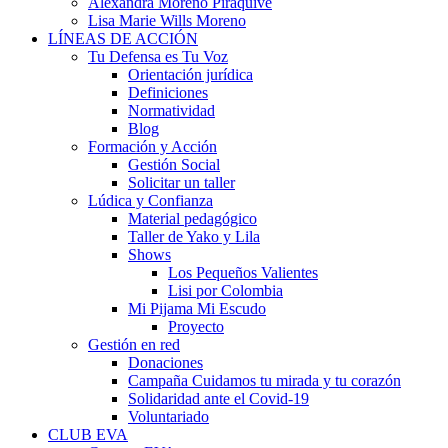
Alexandra Moreno Piraquive
Lisa Marie Wills Moreno
LÍNEAS DE ACCIÓN
Tu Defensa es Tu Voz
Orientación jurídica
Definiciones
Normatividad
Blog
Formación y Acción
Gestión Social
Solicitar un taller
Lúdica y Confianza
Material pedagógico
Taller de Yako y Lila
Shows
Los Pequeños Valientes
Lisi por Colombia
Mi Pijama Mi Escudo
Proyecto
Gestión en red
Donaciones
Campaña Cuidamos tu mirada y tu corazón
Solidaridad ante el Covid-19
Voluntariado
CLUB EVA