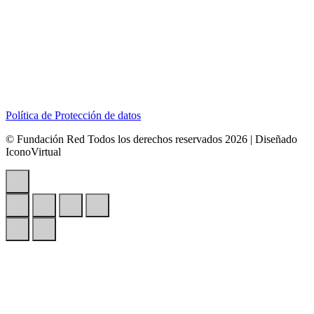
Dirección:
Calle 127B # 50A-01 Tierra Linda.
Celular:
+57 318 6266792
Correo:
contactenos@redcontraelabusosexual.org
Política de Protección de datos
© Fundación Red Todos los derechos reservados 2026 | Diseñado
IconoVirtual