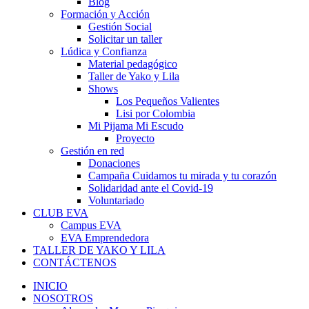
Blog
Formación y Acción
Gestión Social
Solicitar un taller
Lúdica y Confianza
Material pedagógico
Taller de Yako y Lila
Shows
Los Pequeños Valientes
Lisi por Colombia
Mi Pijama Mi Escudo
Proyecto
Gestión en red
Donaciones
Campaña Cuidamos tu mirada y tu corazón
Solidaridad ante el Covid-19
Voluntariado
CLUB EVA
Campus EVA
EVA Emprendedora
TALLER DE YAKO Y LILA
CONTÁCTENOS
INICIO
NOSOTROS