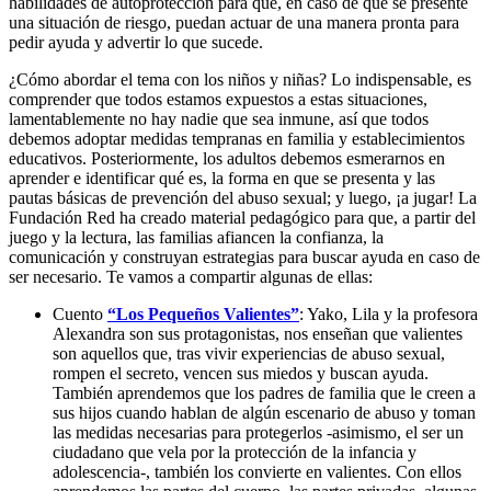
habilidades de autoprotección para que, en caso de que se presente
una situación de riesgo, puedan actuar de una manera pronta para
pedir ayuda y advertir lo que sucede.
¿Cómo abordar el tema con los niños y niñas? Lo indispensable, es
comprender que todos estamos expuestos a estas situaciones,
lamentablemente no hay nadie que sea inmune, así que todos
debemos adoptar medidas tempranas en familia y establecimientos
educativos. Posteriormente, los adultos debemos esmerarnos en
aprender e identificar qué es, la forma en que se presenta y las
pautas básicas de prevención del abuso sexual; y luego, ¡a jugar! La
Fundación Red ha creado material pedagógico para que, a partir del
juego y la lectura, las familias afiancen la confianza, la
comunicación y construyan estrategias para buscar ayuda en caso de
ser necesario. Te vamos a compartir algunas de ellas:
Cuento
“Los Pequeños Valientes”
: Yako, Lila y la profesora
Alexandra son sus protagonistas, nos enseñan que valientes
son aquellos que, tras vivir experiencias de abuso sexual,
rompen el secreto, vencen sus miedos y buscan ayuda.
También aprendemos que los padres de familia que le creen a
sus hijos cuando hablan de algún escenario de abuso y toman
las medidas necesarias para protegerlos -asimismo, el ser un
ciudadano que vela por la protección de la infancia y
adolescencia-, también los convierte en valientes. Con ellos