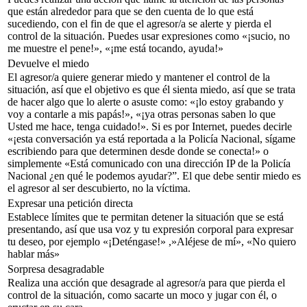
que están alrededor para que se den cuenta de lo que está
sucediendo, con el fin de que el agresor/a se alerte y pierda el
control de la situación. Puedes usar expresiones como «¡sucio, no
me muestre el pene!», «¡me está tocando, ayuda!»
Devuelve el miedo
El agresor/a quiere generar miedo y mantener el control de la
situación, así que el objetivo es que él sienta miedo, así que se trata
de hacer algo que lo alerte o asuste como: «¡lo estoy grabando y
voy a contarle a mis papás!», «¡ya otras personas saben lo que
Usted me hace, tenga cuidado!». Si es por Internet, puedes decirle
«¡esta conversación ya está reportada a la Policía Nacional, sígame
escribiendo para que determinen desde donde se conecta!» o
simplemente «Está comunicado con una dirección IP de la Policía
Nacional ¿en qué le podemos ayudar?”. El que debe sentir miedo es
el agresor al ser descubierto, no la víctima.
Expresar una petición directa
Establece límites que te permitan detener la situación que se está
presentando, así que usa voz y tu expresión corporal para expresar
tu deseo, por ejemplo «¡Deténgase!» ,»Aléjese de mí», «No quiero
hablar más»
Sorpresa desagradable
Realiza una acción que desagrade al agresor/a para que pierda el
control de la situación, como sacarte un moco y jugar con él, o