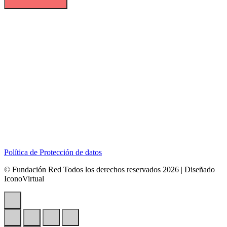
Dirección:
Calle 127B # 50A-01 Tierra Linda.
Celular:
+57 318 6266792
Correo:
contactenos@redcontraelabusosexual.org
Política de Protección de datos
© Fundación Red Todos los derechos reservados 2026 | Diseñado
IconoVirtual