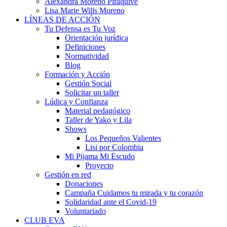
Alexandra Moreno Piraquive
Lisa Marie Wills Moreno
LÍNEAS DE ACCIÓN
Tu Defensa es Tu Voz
Orientación jurídica
Definiciones
Normatividad
Blog
Formación y Acción
Gestión Social
Solicitar un taller
Lúdica y Confianza
Material pedagógico
Taller de Yako y Lila
Shows
Los Pequeños Valientes
Lisi por Colombia
Mi Pijama Mi Escudo
Proyecto
Gestión en red
Donaciones
Campaña Cuidamos tu mirada y tu corazón
Solidaridad ante el Covid-19
Voluntariado
CLUB EVA