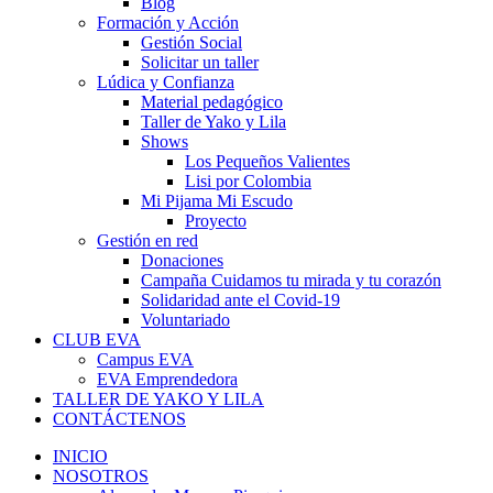
Blog
Formación y Acción
Gestión Social
Solicitar un taller
Lúdica y Confianza
Material pedagógico
Taller de Yako y Lila
Shows
Los Pequeños Valientes
Lisi por Colombia
Mi Pijama Mi Escudo
Proyecto
Gestión en red
Donaciones
Campaña Cuidamos tu mirada y tu corazón
Solidaridad ante el Covid-19
Voluntariado
CLUB EVA
Campus EVA
EVA Emprendedora
TALLER DE YAKO Y LILA
CONTÁCTENOS
INICIO
NOSOTROS