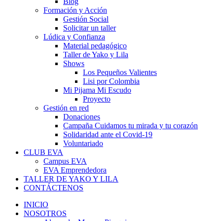
Blog
Formación y Acción
Gestión Social
Solicitar un taller
Lúdica y Confianza
Material pedagógico
Taller de Yako y Lila
Shows
Los Pequeños Valientes
Lisi por Colombia
Mi Pijama Mi Escudo
Proyecto
Gestión en red
Donaciones
Campaña Cuidamos tu mirada y tu corazón
Solidaridad ante el Covid-19
Voluntariado
CLUB EVA
Campus EVA
EVA Emprendedora
TALLER DE YAKO Y LILA
CONTÁCTENOS
INICIO
NOSOTROS