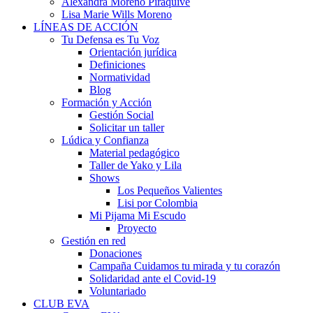
Alexandra Moreno Piraquive
Lisa Marie Wills Moreno
LÍNEAS DE ACCIÓN
Tu Defensa es Tu Voz
Orientación jurídica
Definiciones
Normatividad
Blog
Formación y Acción
Gestión Social
Solicitar un taller
Lúdica y Confianza
Material pedagógico
Taller de Yako y Lila
Shows
Los Pequeños Valientes
Lisi por Colombia
Mi Pijama Mi Escudo
Proyecto
Gestión en red
Donaciones
Campaña Cuidamos tu mirada y tu corazón
Solidaridad ante el Covid-19
Voluntariado
CLUB EVA