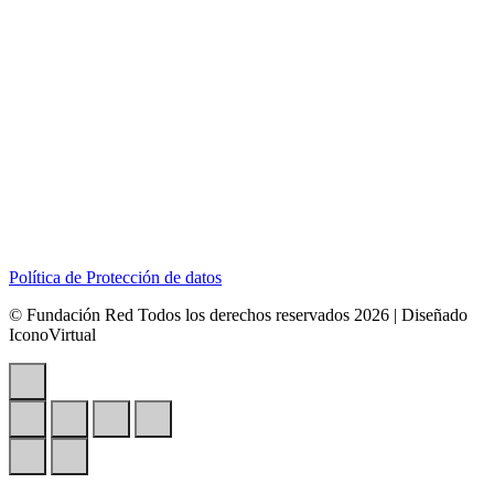
Dirección:
Calle 127B # 50A-01 Tierra Linda.
Celular:
+57 318 6266792
Correo:
contactenos@redcontraelabusosexual.org
Política de Protección de datos
© Fundación Red Todos los derechos reservados 2026 | Diseñado
IconoVirtual