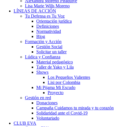
Alexandra Moreno Piraquive
Lisa Marie Wills Moreno
LÍNEAS DE ACCIÓN
Tu Defensa es Tu Voz
Orientación jurídica
Definiciones
Normatividad
Blog
Formación y Acción
Gestión Social
Solicitar un taller
Lúdica y Confianza
Material pedagógico
Taller de Yako y Lila
Shows
Los Pequeños Valientes
Lisi por Colombia
Mi Pijama Mi Escudo
Proyecto
Gestión en red
Donaciones
Campaña Cuidamos tu mirada y tu corazón
Solidaridad ante el Covid-19
Voluntariado
CLUB EVA