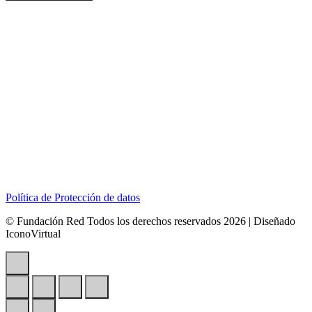
Dirección:
Calle 127B # 50A-01 Tierra Linda.
Celular:
+57 318 6266792
Correo:
contactenos@redcontraelabusosexual.org
Política de Protección de datos
© Fundación Red Todos los derechos reservados 2026 | Diseñado
IconoVirtual