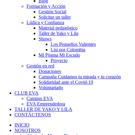
Blog
Formación y Acción
Gestión Social
Solicitar un taller
Lúdica y Confianza
Material pedagógico
Taller de Yako y Lila
Shows
Los Pequeños Valientes
Lisi por Colombia
Mi Pijama Mi Escudo
Proyecto
Gestión en red
Donaciones
Campaña Cuidamos tu mirada y tu corazón
Solidaridad ante el Covid-19
Voluntariado
CLUB EVA
Campus EVA
EVA Emprendedora
TALLER DE YAKO Y LILA
CONTÁCTENOS
INICIO
NOSOTROS