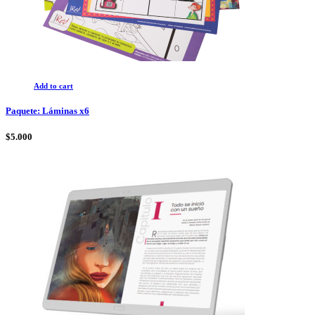
Add to cart
Paquete: Láminas x6
$
5.000