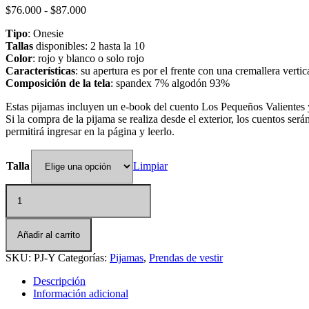
$
76.000
-
$
87.000
Rango de precios: desde $76.000 hasta $87.000
Tipo
: Onesie
Tallas
disponibles: 2 hasta la 10
Color
: rojo y blanco o solo rojo
Características
: su apertura es por el frente con una cremallera vert
Composición de la tela
: spandex 7% algodón 93%
Estas pijamas incluyen un e-book del cuento Los Pequeños Valientes 
Si la compra de la pijama se realiza desde el exterior, los cuentos se
permitirá ingresar en la página y leerlo.
Talla
Limpiar
Pijama Yako cantidad
Añadir al carrito
SKU:
PJ-Y
Categorías:
Pijamas
,
Prendas de vestir
Descripción
Información adicional