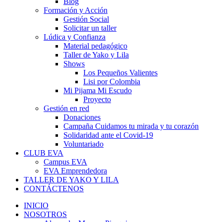
Blog
Formación y Acción
Gestión Social
Solicitar un taller
Lúdica y Confianza
Material pedagógico
Taller de Yako y Lila
Shows
Los Pequeños Valientes
Lisi por Colombia
Mi Pijama Mi Escudo
Proyecto
Gestión en red
Donaciones
Campaña Cuidamos tu mirada y tu corazón
Solidaridad ante el Covid-19
Voluntariado
CLUB EVA
Campus EVA
EVA Emprendedora
TALLER DE YAKO Y LILA
CONTÁCTENOS
INICIO
NOSOTROS