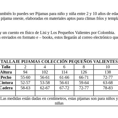
también lo puedes ser Pijamas para niño y niña entre 2 y 10 años de ed
jama onesie, elaboradas en materiales aptos para climas fríos y templa
y un cuento en físico de Lisi y Los Pequeños Valientes por Colombia.
rán enviados en formato e – books, estos llegarán al correo electrónico 
TALLAJE PIJAMAS COLECCIÓN PEQUEÑOS VALIENTES
Talla
2
4
6
8
10
Altura
94
102
114
126
138
Pecho
55-60
56-61
61-66
66-71
72-77
Cintura
52-57
53-58
56-61
59-64
63-68
Cadera
58-63
62-67
67-72
72-77
78-83
Las medidas están dadas en centímetros, estas pijamas son para niños y
niñas