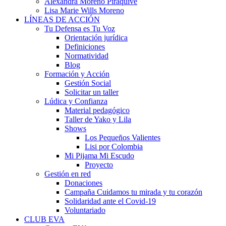
Alexandra Moreno Piraquive
Lisa Marie Wills Moreno
LÍNEAS DE ACCIÓN
Tu Defensa es Tu Voz
Orientación jurídica
Definiciones
Normatividad
Blog
Formación y Acción
Gestión Social
Solicitar un taller
Lúdica y Confianza
Material pedagógico
Taller de Yako y Lila
Shows
Los Pequeños Valientes
Lisi por Colombia
Mi Pijama Mi Escudo
Proyecto
Gestión en red
Donaciones
Campaña Cuidamos tu mirada y tu corazón
Solidaridad ante el Covid-19
Voluntariado
CLUB EVA