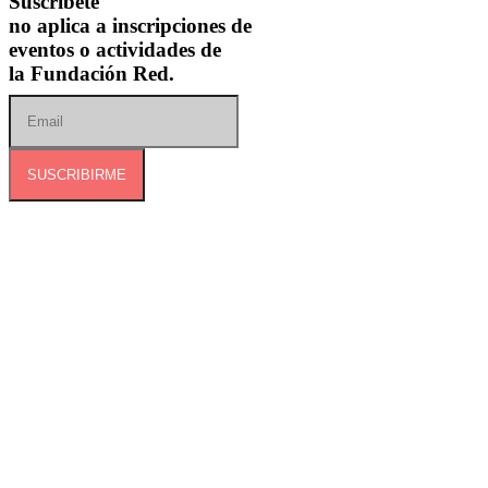
Suscríbete
no aplica a inscripciones de
eventos o actividades de
la Fundación Red.
SUSCRIBIRME
Dirección:
Calle 127B # 50A-01 Tierra Linda.
Celular:
+57 318 6266792
Correo:
contactenos@redcontraelabusosexual.org