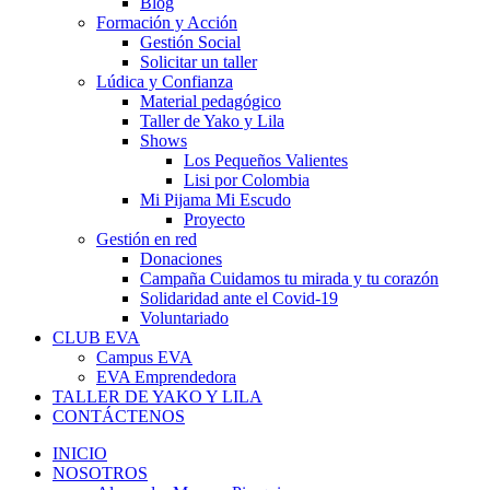
Blog
Formación y Acción
Gestión Social
Solicitar un taller
Lúdica y Confianza
Material pedagógico
Taller de Yako y Lila
Shows
Los Pequeños Valientes
Lisi por Colombia
Mi Pijama Mi Escudo
Proyecto
Gestión en red
Donaciones
Campaña Cuidamos tu mirada y tu corazón
Solidaridad ante el Covid-19
Voluntariado
CLUB EVA
Campus EVA
EVA Emprendedora
TALLER DE YAKO Y LILA
CONTÁCTENOS
INICIO
NOSOTROS