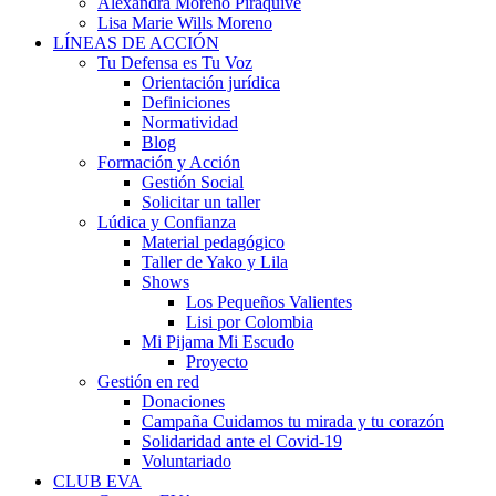
Alexandra Moreno Piraquive
Lisa Marie Wills Moreno
LÍNEAS DE ACCIÓN
Tu Defensa es Tu Voz
Orientación jurídica
Definiciones
Normatividad
Blog
Formación y Acción
Gestión Social
Solicitar un taller
Lúdica y Confianza
Material pedagógico
Taller de Yako y Lila
Shows
Los Pequeños Valientes
Lisi por Colombia
Mi Pijama Mi Escudo
Proyecto
Gestión en red
Donaciones
Campaña Cuidamos tu mirada y tu corazón
Solidaridad ante el Covid-19
Voluntariado
CLUB EVA