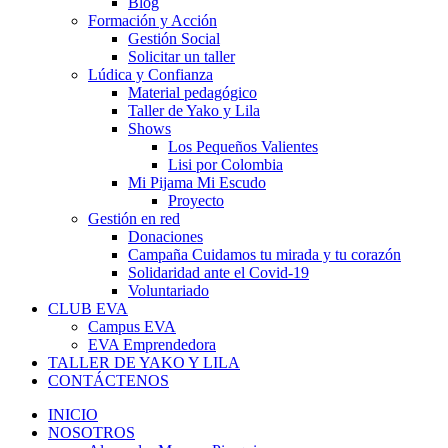
Blog
Formación y Acción
Gestión Social
Solicitar un taller
Lúdica y Confianza
Material pedagógico
Taller de Yako y Lila
Shows
Los Pequeños Valientes
Lisi por Colombia
Mi Pijama Mi Escudo
Proyecto
Gestión en red
Donaciones
Campaña Cuidamos tu mirada y tu corazón
Solidaridad ante el Covid-19
Voluntariado
CLUB EVA
Campus EVA
EVA Emprendedora
TALLER DE YAKO Y LILA
CONTÁCTENOS
INICIO
NOSOTROS