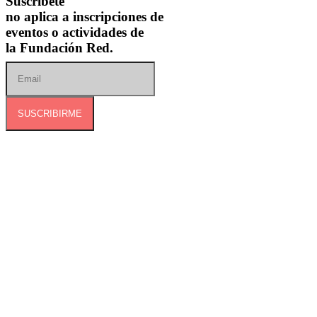
Suscríbete
no aplica a inscripciones de
eventos o actividades de
la Fundación Red.
SUSCRIBIRME
Dirección:
Calle 127B # 50A-01 Tierra Linda.
Celular:
+57 318 6266792
Correo:
contactenos@redcontraelabusosexual.org