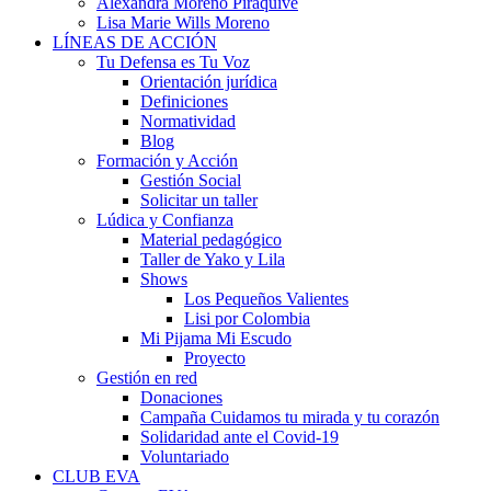
Alexandra Moreno Piraquive
Lisa Marie Wills Moreno
LÍNEAS DE ACCIÓN
Tu Defensa es Tu Voz
Orientación jurídica
Definiciones
Normatividad
Blog
Formación y Acción
Gestión Social
Solicitar un taller
Lúdica y Confianza
Material pedagógico
Taller de Yako y Lila
Shows
Los Pequeños Valientes
Lisi por Colombia
Mi Pijama Mi Escudo
Proyecto
Gestión en red
Donaciones
Campaña Cuidamos tu mirada y tu corazón
Solidaridad ante el Covid-19
Voluntariado
CLUB EVA