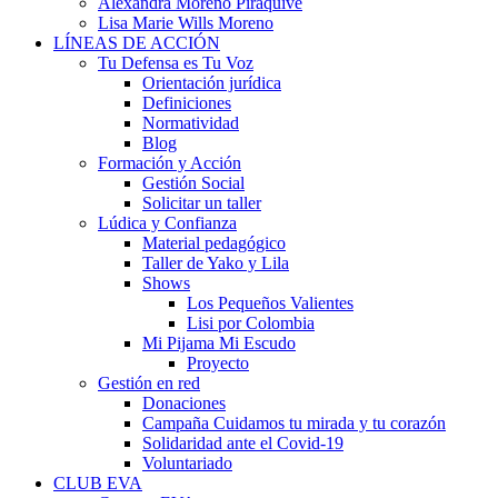
Alexandra Moreno Piraquive
Lisa Marie Wills Moreno
LÍNEAS DE ACCIÓN
Tu Defensa es Tu Voz
Orientación jurídica
Definiciones
Normatividad
Blog
Formación y Acción
Gestión Social
Solicitar un taller
Lúdica y Confianza
Material pedagógico
Taller de Yako y Lila
Shows
Los Pequeños Valientes
Lisi por Colombia
Mi Pijama Mi Escudo
Proyecto
Gestión en red
Donaciones
Campaña Cuidamos tu mirada y tu corazón
Solidaridad ante el Covid-19
Voluntariado
CLUB EVA