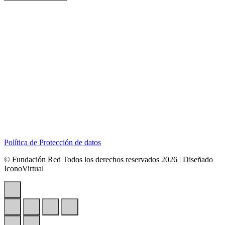
Dirección:
Calle 127B # 50A-01 Tierra Linda.
Celular:
+57 318 6266792
Correo:
contactenos@redcontraelabusosexual.org
Política de Protección de datos
© Fundación Red Todos los derechos reservados 2026 | Diseñado
IconoVirtual