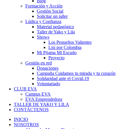
Blog
Formación y Acción
Gestión Social
Solicitar un taller
Lúdica y Confianza
Material pedagógico
Taller de Yako y Lila
Shows
Los Pequeños Valientes
Lisi por Colombia
Mi Pijama Mi Escudo
Proyecto
Gestión en red
Donaciones
Campaña Cuidamos tu mirada y tu corazón
Solidaridad ante el Covid-19
Voluntariado
CLUB EVA
Campus EVA
EVA Emprendedora
TALLER DE YAKO Y LILA
CONTÁCTENOS
INICIO
NOSOTROS