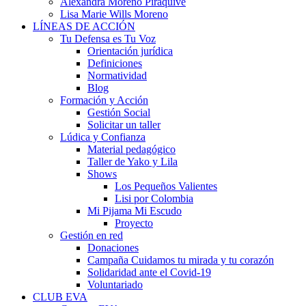
Alexandra Moreno Piraquive
Lisa Marie Wills Moreno
LÍNEAS DE ACCIÓN
Tu Defensa es Tu Voz
Orientación jurídica
Definiciones
Normatividad
Blog
Formación y Acción
Gestión Social
Solicitar un taller
Lúdica y Confianza
Material pedagógico
Taller de Yako y Lila
Shows
Los Pequeños Valientes
Lisi por Colombia
Mi Pijama Mi Escudo
Proyecto
Gestión en red
Donaciones
Campaña Cuidamos tu mirada y tu corazón
Solidaridad ante el Covid-19
Voluntariado
CLUB EVA