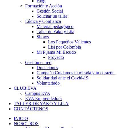
Blog
Formación y Acción
Gestión Social
Solicitar un taller
Lúdica y Confianza
Material pedagógico
Taller de Yako y Lila
Shows
Los Pequeños Valientes
Lisi por Colombia
Mi Pijama Mi Escudo
Proyecto
Gestión en red
Donaciones
Campaña Cuidamos tu mirada y tu corazón
Solidaridad ante el Covid-19
Voluntariado
CLUB EVA
Campus EVA
EVA Emprendedora
TALLER DE YAKO Y LILA
CONTÁCTENOS
INICIO
NOSOTROS